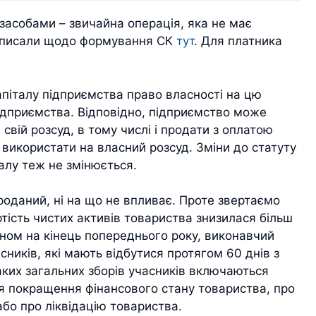
засобами – звичайна операція, яка не має
и писали щодо формування СК
тут
. Для платника
апіталу підприємства право власності на цю
ідприємства. Відповідно, підприємство може
вій розсуд, в тому числі і продати з оплатою
використати на власний розсуд. Зміни до статуту
талу теж не змінюється.
роданий, ні на що не впливає. Проте звертаємо
ртість чистих активів товариства знизилася більш
аном на кінець попереднього року, виконавчий
сників, які мають відбутися протягом 60 днів з
ких загальних зборів учасників включаються
ля покращення фінансового стану товариства, про
бо про ліквідацію товариства.