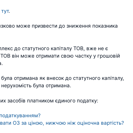
и
тут
.
язково може призвести до зниження показника
плекс до статутного капіталу ТОВ, вже не є
 ТОВ він може отримати свою частку у грошовій
а.
 була отримана як внесок до статутного капіталу,
 нерухомість була отримана.
х засобів платником єдиного податку:
оподаткуванням?
ати ОЗ за ціною, нижчою ніж оціночна вартість?