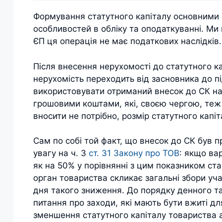
Формування статутного капіталу основними 
особливостей в обліку та оподаткуванні. М
ЄП ця операція не має податкових наслідків.
Після внесення нерухомості до статутного к
нерухомість переходить від засновника до п
використовувати отриманий внесок до СК на с
грошовими коштами, які, своєю чергою, теж 
вносити не потрібно, розмір статутного капі
Сам по собі той факт, що внесок до СК був п
увагу на ч. 3
ст. 31 Закону про ТОВ
: якщо ва
як на 50% у порівнянні з цим показником ст
орган товариства скликає загальні збори уча
дня такого зниження. До порядку денного та
питання про заходи, які мають бути вжиті д
зменшення статутного капіталу товариства а