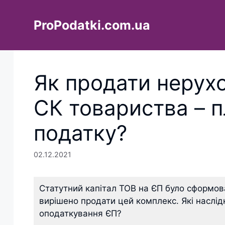
Перейти
до
ProPodatki.com.ua
вмісту
Як продати нерухо
СК товариства – 
податку?
02.12.2021
Статутний капітал ТОВ на ЄП було сформо
вирішено продати цей комплекс. Які наслід
оподаткування ЄП?