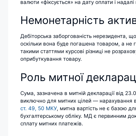
валюти «фіксується» на дату оплати і надалі
Немонетарність акти
Дебіторська заборгованість нерезидента, що
оскільки вона буде погашена товаром, а не 
такими статтями курсові різниці не розрахову
оприбуткування товару.
Роль митної декларац
Сума, зазначена в митній декларації від 23.
виключно для митних цілей — нарахування вв
ст. 49, 50 МКУ
, митна вартість не є базою д
бухгалтерському обліку. МД є первинним до
сплату митних платежів.