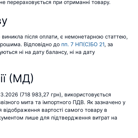
 не перераховується при отриманні товару.
ву
 виникла після оплати, є немонетарною статтею,
грошима. Відповідно до
пп. 7 НП(С)БО 21
, за
ються ні на дату балансу, ні на дату
ії (МД)
03.2026 (718 983,27 грн), використовується
ізного мита та імпортного ПДВ. Як зазначено у
ля відображення вартості самого товару в
кументом лише для підтвердження витрат на