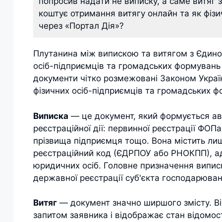
попросив надати не виписку, а саме витяг з
коштує отримання витягу онлайн та як фізи
через «Портал Дія»?
Плутанина між випискою та витягом з Єдино
осіб-підприємців та громадських формувань 
документи чітко розмежовані Законом Украї
фізичних осіб-підприємців та громадських 
Виписка
— це документ, який формується ав
реєстраційної дії: первинної реєстрації ФОП
прізвища підприємця тощо. Вона містить ли
реєстраційний код (ЄДРПОУ або РНОКПП), адр
юридичних осіб. Головне призначення випи
державної реєстрації суб'єкта господарюван
Витяг
— документ значно ширшого змісту. Ві
запитом заявника і відображає стан відомос