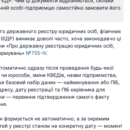
 ЄДР. Чим ці документи відрізняються, скільки
чній особі-підприємцю самостійно замовити його
го державного реєстру юридичних осіб, фізичних
(ЄДР) виникає доволі часто, хоча законодавчо ці
ни «Про державну реєстрацію юридичних осіб,
формувань»
№755-IV
.
томатично одразу після проведення будь-якої
а чи юрособи, зміни КВЕДів, назви підприємства,
ше базовий набір даних — найменування або ПІБ,
есу, дату реєстрації та ПІБ керівника для
ски — первинне підтвердження самого факту
ня.
н формується не автоматично, а за окремим
тей у реєстрі станом на конкретну дату — момент