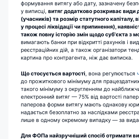
формування витягу або дату, зазначену безпос
у виписці,
витяг додатково розкриває види д
(учасників) та розмір статутного капіталу,
у процесі ліквідації чи припинення), наявні
також повну історію змін щодо суб'єкта з 
вимагають банки при відкритті рахунків і вид
реєстраційних дій, а також організатори тен
картина про контрагента, ніж дає виписка.
Що стосується вартості
, вона регулюється
до прожиткового мінімуму для працездатних 
такого мінімуму з округленням до найближчи
електронний витяг — 75% від вартості папер
паперова форми витягу мають однакову юрид
надається безоплатно за наслідками реєстрацій
лише в одному окремому випадку — за вида
Для ФОПа найзручніший спосіб отримати ви