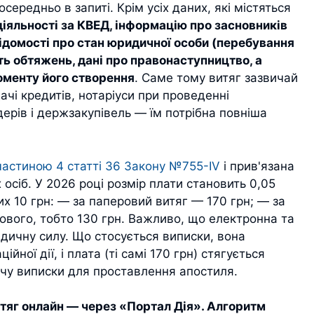
ередньо в запиті. Крім усіх даних, які містяться
іяльності за КВЕД, інформацію про засновників
 відомості про стан юридичної особи (перебування
сть обтяжень, дані про правонаступництво, а
моменту його створення
. Саме тому витяг зазвичай
ачі кредитів, нотаріуси при проведенні
дерів і держзакупівель — їм потрібна повніша
частиною 4 статті 36 Закону №755-IV
і прив'язана
осіб. У 2026 році розмір плати становить 0,05
х 10 грн: — за паперовий витяг — 170 грн; — за
ового, тобто 130 грн. Важливо, що електронна та
ичну силу. Що стосується виписки, вона
ної дії, і плата (ті самі 170 грн) стягується
чу виписки для проставлення апостиля.
тяг онлайн — через «Портал Дія». Алгоритм