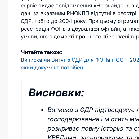
сервіс видає повідомлення «Не знайдено ві
дані за вказаним РНОКПП відсутні в реєстрі
ЄДР, тобто до 2004 року. При цьому отримат
реєстрація ФОПа відбувалася офлайн, а так
умови, що відомості про нього збережені в р
Читайте також:
Виписка чи Витяг з ЄДР для ФОПа і ЮО – 202
який документ потрібен
Висновки:
Виписка з ЄДР підтверджує л
господарювання і містить мін
розкриває повну історію та с
КВЕДами, засновниками та 