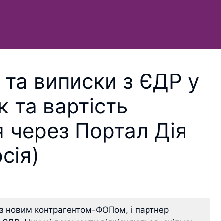
у та виписки з ЄДР у
к та вартість
 через Портал Дія
сія)
 з новим контрагентом-ФОПом, і партнер