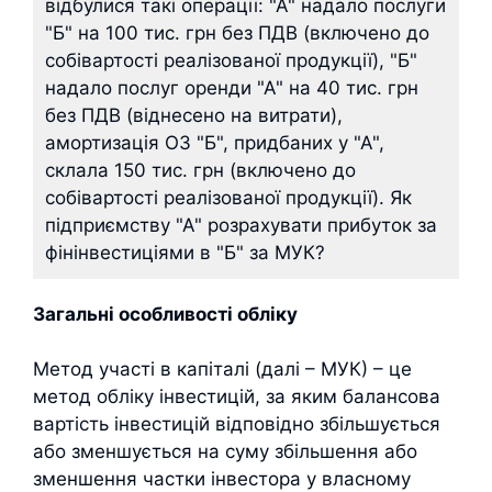
відбулися такі операції: "А" надало послуги
"Б" на 100 тис. грн без ПДВ (включено до
собівартості реалізованої продукції), "Б"
надало послуг оренди "А" на 40 тис. грн
без ПДВ (віднесено на витрати),
амортизація ОЗ "Б", придбаних у "А",
склала 150 тис. грн (включено до
собівартості реалізованої продукції). Як
підприємству "А" розрахувати прибуток за
фінінвестиціями в "Б" за МУК?
Загальні особливості обліку
Метод участі в капіталі (далі – МУК) – це
метод обліку інвестицій, за яким балансова
вартість інвестицій відповідно збільшується
або зменшується на суму збільшення або
зменшення частки інвестора у власному