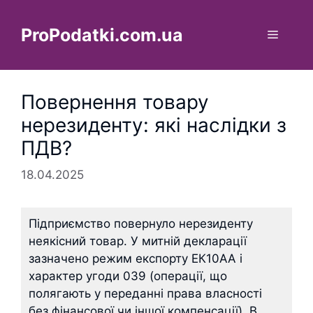
Перейти
до
ProPodatki.com.ua
Меню
вмісту
Повернення товару
нерезиденту: які наслідки з
ПДВ?
18.04.2025
Підприємство повернуло нерезиденту
неякісний товар. У митній декларації
зазначено режим експорту ЕК10АА і
характер угоди 039 (операції, що
полягають у переданні права власності
без фінансової чи іншої компенсації). В