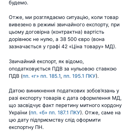
будемо.
Отже, ми розглядаємо ситуацію, коли товар
вивезено в режимі звичайного експорту, при
цьому договірна (контрактна) вартість
дорівнює не нулю, а 38 500 євро (вона
зазначається у графі 42 «Ціна товару» МД).
Звичайний експорт, як відомо,
оподатковується ПДВ за нульовою ставкою
ПДВ (
пп. «г» пп. 185.1
,
пп. 195.1 ПКУ
).
Датою виникнення податкових зобов’язань у
разі експорту товарів є дата оформлення МД,
що засвідчує факт перетину митного кордону
України (
пп. «б» пп. 187.1 ПКУ
). Отже, саме на
цю дату підприємству слід оформити
експортну ПН.