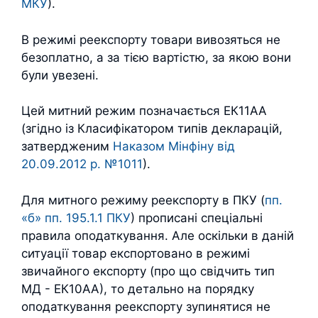
МКУ
).
В режимі реекспорту товари вивозяться не
безоплатно, а за тією вартістю, за якою вони
були увезені.
Цей митний режим позначається ЕК11АА
(згідно із Класифікатором типів декларацій,
затвердженим
Наказом Мінфіну від
20.09.2012 р. №1011
).
Для митного режиму реекспорту в ПКУ (
пп.
«б» пп. 195.1.1 ПКУ
) прописані спеціальні
правила оподаткування. Але оскільки в даній
ситуації товар експортовано в режимі
звичайного експорту (про що свідчить тип
МД - ЕК10АА), то детально на порядку
оподаткування реекспорту зупинятися не