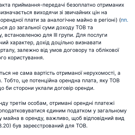
 акта приймання-передачі безоплатно отриманих
визначається виходячи зі звичайних цін на
 орендної плати за аналогічне майно в регіоні) (
пп.
ься до загальної суми доходу ТОВ та
, встановленою для ІІІ групи. Для послуги
чий характер, дохід доцільно визнавати
талу, залежно від умов договору та облікової
ого користування.
ься не сама вартість отриманої нерухомості, а
. Тобто, це потенційна орендна плата, яку ТОВ
о би сторони уклали договір оренди.
ду третім особам, отримані орендні платежі
 оподатковуватися єдиним податком у загальному
у майна в оренду, важливо, щоб відповідний вид
8.20) був зареєстрований для ТОВ.