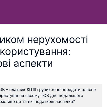
иком нерухомості
 користування:
ові аспекти
В – платник ЄП ІІІ групи) хоче передати власне
ористування своєму ТОВ для подальшого
жливо це та які податкові наслідки?