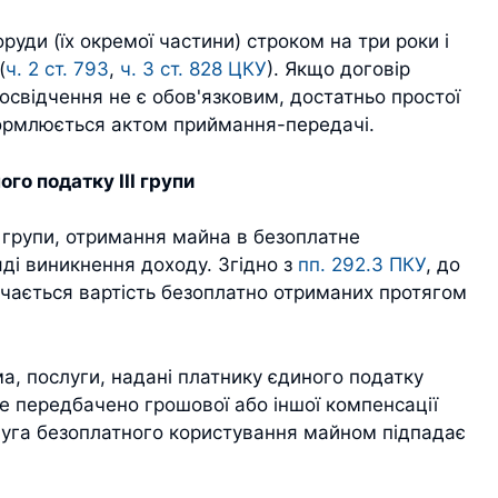
оруди (їх окремої частини) строком на три роки і
(
ч. 2 ст. 793
,
ч. 3 ст. 828 ЦКУ
). Якщо договір
освідчення не є обов'язковим, достатньо простої
ормлюється актом приймання-передачі.
го податку ІІІ групи
І групи, отримання майна в безоплатне
яді виникнення доходу. Згідно з
пп. 292.3 ПКУ
, до
чається вартість безоплатно отриманих протягом
, послуги, надані платнику єдиного податку
е передбачено грошової або іншої компенсації
слуга безоплатного користування майном підпадає