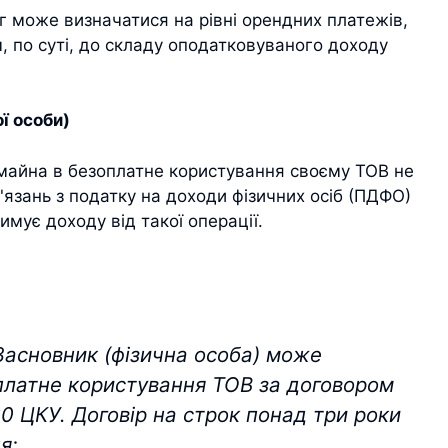
г може визначатися на рівні орендних платежів,
, по суті, до складу оподатковуваного доходу
ї особи)
 майна в безоплатне користування своєму ТОВ не
язань з податку на доходи фізичних осіб (ПДФО)
римує доходу від такої операції.
асновник (фізична особа) може
платне користування ТОВ за договором
0 ЦКУ. Договір на строк понад три роки
я;