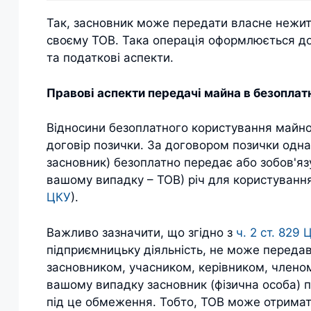
Так, засновник може передати власне нежи
своєму ТОВ. Така операція оформлюється до
та податкові аспекти.
Правові аспекти передачі майна в безоплат
Відносини безоплатного користування майн
договір позички. За договором позички одна
засновник) безоплатно передає або зобов'язу
вашому випадку – ТОВ) річ для користуванн
ЦКУ
).
Важливо зазначити, що згідно з
ч. 2 ст. 829 
підприємницьку діяльність, не може передава
засновником, учасником, керівником, членом
вашому випадку засновник (фізична особа) 
під це обмеження. Тобто, ТОВ може отримати