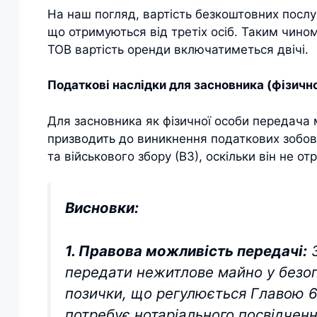
На наш погляд, вартість безкоштовних послу
що отримуються від третіх осіб. Таким чином
ТОВ вартість оренди включатиметься двічі.
Податкові наслідки для засновника (фізично
Для засновника як фізичної особи передача
призводить до виникнення податкових зобов'
та військового збору (ВЗ), оскільки він не от
Висновки:
1. Правова можливість передачі:
З
передати нежитлове майно у безо
позички, що регулюється Главою 6
потребує нотаріального посвідченн