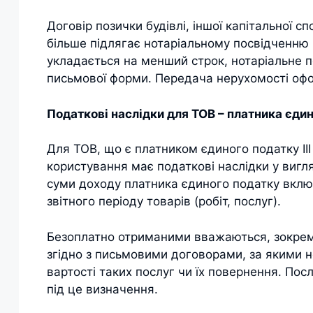
Договір позички будівлі, іншої капітальної сп
більше підлягає нотаріальному посвідченню 
укладається на менший строк, нотаріальне п
письмової форми. Передача нерухомості оф
Податкові наслідки для ТОВ – платника єдино
Для ТОВ, що є платником єдиного податку ІІ
користування має податкові наслідки у вигл
суми доходу платника єдиного податку вклю
звітного періоду товарів (робіт, послуг).
Безоплатно отриманими вважаються, зокрема
згідно з письмовими договорами, за якими н
вартості таких послуг чи їх повернення. По
під це визначення.