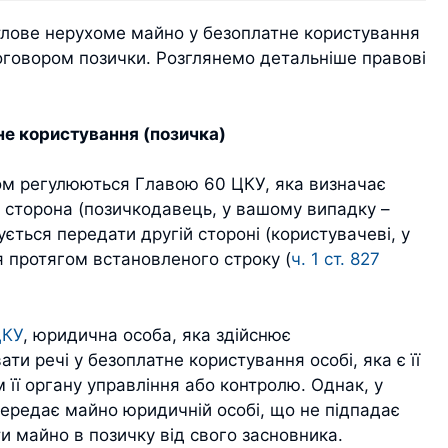
тлове нерухоме майно у безоплатне користування
говором позички. Розглянемо детальніше правові
не користування (позичка)
ом регулюються Главою 60 ЦКУ, яка визначає
 сторона (позичкодавець, у вашому випадку –
ється передати другій стороні (користувачеві, у
я протягом встановленого строку (
ч. 1 ст. 827
ЦКУ
, юридична особа, яка здійснює
ти речі у безоплатне користування особі, яка є її
 її органу управління або контролю. Однак, у
передає майно юридичній особі, що не підпадає
 майно в позичку від свого засновника.