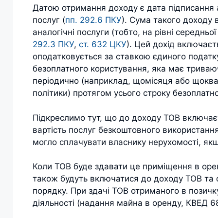
Датою отримання доходу є дата підписання
послуг (
пп. 292.6 ПКУ
). Сума такого доходу 
аналогічні послуги (тобто, на рівні середньої
292.3 ПКУ
,
ст. 632 ЦКУ
). Цей дохід включаєт
оподатковується за ставкою єдиного податку
безоплатного користування, яка має триваю
періодично (наприклад, щомісяця або щоквар
політики) протягом усього строку безоплатн
Підкреслимо тут, що до доходу ТОВ включаєт
вартість послуг безкоштовного використання
могло сплачувати власнику нерухомості, якщ
Коли ТОВ буде здавати це приміщення в орен
також будуть включатися до доходу ТОВ та
порядку. При здачі ТОВ отриманого в позичк
діяльності (надання майна в оренду, КВЕД 6