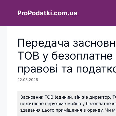
Перейти
до
ProPodatki.com.ua
вмісту
Передача засновн
ТОВ у безоплатне
правові та податк
22.05.2025
Засновник ТОВ (єдиний, він же директор, ТО
нежитлове нерухоме майно у безоплатне к
здавання цього приміщення в оренду. Чи мо