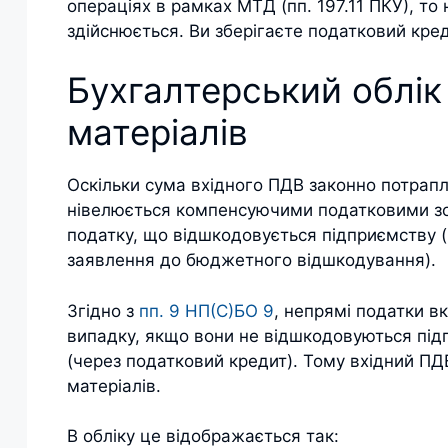
операціях в рамках МТД (пп. 197.11 ПКУ), то
здійснюється. Ви зберігаєте податковий кре
Бухгалтерський облік
матеріалів
Оскільки сума вхідного ПДВ законно потрапл
нівелюється компенсуючими податковими зо
податку, що відшкодовується підприємству
заявлення до бюджетного відшкодування).
Згідно з
пп. 9 НП(С)БО 9
, непрямі податки в
випадку, якщо вони не відшкодовуються підп
(через податковий кредит). Тому вхідний ПД
матеріалів.
В обліку це відображається так: