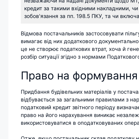
незважаючи на надані документи щодо МТД
кредит за такими вхідними накладними, чи
зобов'язання за пп. 198.5 ПКУ, та чи включ
Відмова постачальників застосовувати пільг
вимагає від них додаткового документально
це не створює податкових втрат, хоча й ге
розбір ситуації згідно з нормами Податковог
Право на формування
Придбання будівельних матеріалів у постачал
відбувається за загальними правилами з на
податковий кредит звітного періоду визначаєт
право на його нарахування виникає незалежн
використовуватися в оподатковуваних опера
Отже, якщо постачальник склав податкову на