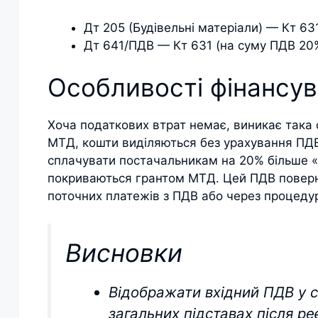
Дт 205 (Будівельні матеріали) — Кт 631
Дт 641/ПДВ — Кт 631 (на суму ПДВ 20
Особливості фінансу
Хоча податкових втрат немає, виникає така ф
МТД, кошти виділяються без урахування ПДВ
сплачувати постачальникам на 20% більше «ж
покриваються грантом МТД. Цей ПДВ поверн
поточних платежів з ПДВ або через процед
Висновки
Відображати вхідний ПДВ у с
загальних підставах після р