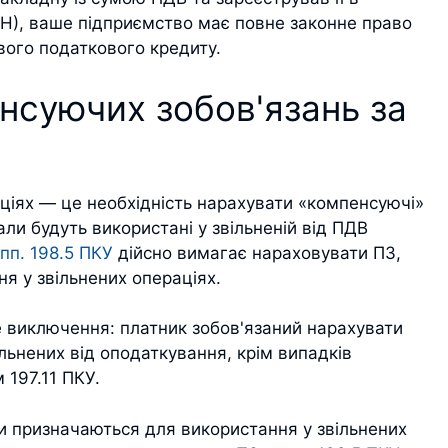
Н), ваше підприємство має повне законне право
вого податкового кредиту.
нсуючих зобов'язань за
ціях — це необхідність нарахувати «компенсуючі»
али будуть використані у звільненій від ПДВ
пп. 198.5 ПКУ
дійсно вимагає нараховувати ПЗ,
я у звільнених операціях.
 виключення: платник зобов'язаний нарахувати
ільнених від оподаткування, крім випадків
 197.11 ПКУ.
и призначаються для використання у звільнених