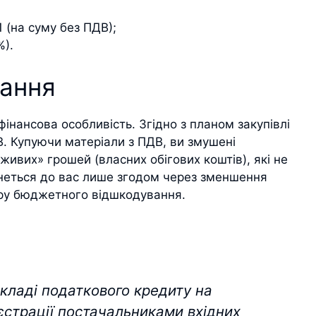
 (на суму без ПДВ);
%).
вання
інансова особливість. Згідно з планом закупівлі
. Купуючи матеріали з ПДВ, ви змушені
ивих» грошей (власних обігових коштів), які не
еться до вас лише згодом через зменшення
уру бюджетного відшкодування.
кладі податкового кредиту на
еєстрації постачальниками вхідних