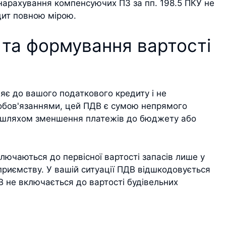
 нарахування компенсуючих ПЗ за пп. 198.5 ПКУ не
дит повною мірою.
 та формування вартості
яє до вашого податкового кредиту і не
бов'язаннями, цей ПДВ є сумою непрямого
 (шляхом зменшення платежів до бюджету або
ключаються до первісної вартості запасів лише у
риємству. У вашій ситуації ПДВ відшкодовується
В не включається до вартості будівельних