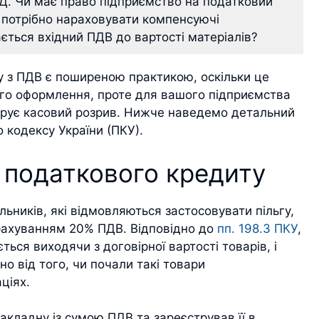
. Чи має право підприємство на податковий
 потрібно нараховувати компенсуючі
ається вхідний ПДВ до вартості матеріалів?
у з ПДВ є поширеною практикою, оскільки це
го оформлення, проте для вашого підприємства
нерує касовий розрив. Нижче наведемо детальний
о кодексу України (ПКУ).
 податкового кредиту
ьників, які відмовляються застосовувати пільгу,
рахуванням 20% ПДВ. Відповідно до
пп. 198.3 ПКУ
,
ься виходячи з договірної вартості товарів, і
о від того, чи почали такі товари
ціях.
кладну із сумою ПДВ та зареєстрував її в