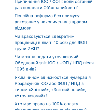
Припинення ЮО / ФОП: коли останній
раз подавати Об’єднаний звіт?
Пенсійна реформа без примусу:
автозапис у накопичення з правом
відмови
Чи враховуються «декретні»
працівниці в ліміті 10 осіб для ФОП
групи 2 ЄП?
Чи можна подати уточнюючий
Об’єднаний звіт ЮО / ФОП / НПД після
1095 днів?
Яким чином здійснюється нумерація
Розрахунків ЮО або ФОП / НПД з
типом «Звітний», «Звітний новий»,
«Уточнюючий»?
Хто має право на 100% оплату