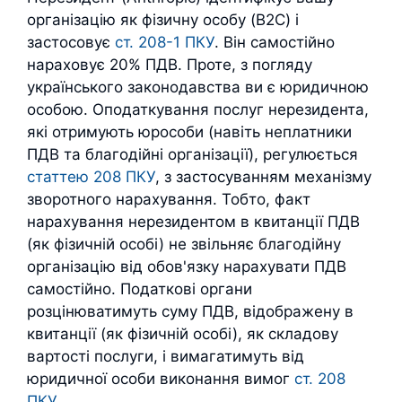
організацію як фізичну особу (B2C) і
застосовує
ст. 208-1 ПКУ
. Він самостійно
нараховує 20% ПДВ. Проте, з погляду
українського законодавства ви є юридичною
особою. Оподаткування послуг нерезидента,
які отримують юрособи (навіть неплатники
ПДВ та благодійні організації), регулюється
статтею 208 ПКУ
, з застосуванням механізму
зворотного нарахування. Тобто, факт
нарахування нерезидентом в квитанції ПДВ
(як фізичній особі) не звільняє благодійну
організацію від обов'язку нарахувати ПДВ
самостійно. Податкові органи
розцінюватимуть суму ПДВ, відображену в
квитанції (як фізичній особі), як складову
вартості послуги, і вимагатимуть від
юридичної особи виконання вимог
ст. 208
ПКУ
.