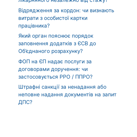
лікарняного незалежно від стажу?
Відрядження за кордон: чи визнають
витрати з особистої картки
працівника?
Який орган пояснює порядок
заповнення додатків з ЄСВ до
Об’єднаного розрахунку?
ФОП на ЄП надає послуги за
договорами доручення: чи
застосовується РРО / ППРО?
Штрафні санкції за ненадання або
неповне надання документів на запит
ДПС?