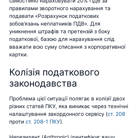
самостійно нараховувати 20% ПДВ за
правилами зворотного нарахування та
подавати «Розрахунок податкових
зобов’язань неплатників ПДВ». Для
уникнення штрафів та претензій з боку
податкової, базою для нарахування слід
вважати всю суму списання з корпоративної
картки.
Колізія податкового
законодавства
Проблема цієї ситуації полягає в колізії двох
різних статей ПКУ, яка виникає через технічні
налаштування закордонного сервісу (
ст. 208
проти
ст. 208-1 ПКУ
).
Нерезидент (Anthropic) ідентифікує вашу