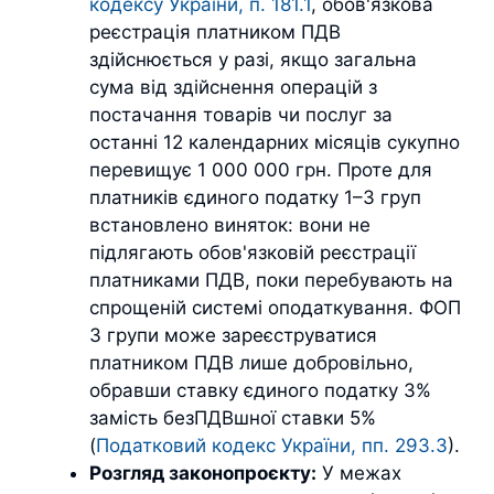
кодексу України, п. 181.1
, обов'язкова
реєстрація платником ПДВ
здійснюється у разі, якщо загальна
сума від здійснення операцій з
постачання товарів чи послуг за
останні 12 календарних місяців сукупно
перевищує 1 000 000 грн. Проте для
платників єдиного податку 1–3 груп
встановлено виняток: вони не
підлягають обов'язковій реєстрації
платниками ПДВ, поки перебувають на
спрощеній системі оподаткування. ФОП
3 групи може зареєструватися
платником ПДВ лише добровільно,
обравши ставку єдиного податку 3%
замість безПДВшної ставки 5%
(
Податковий кодекс України, пп. 293.3
).
Розгляд законопроєкту:
У межах