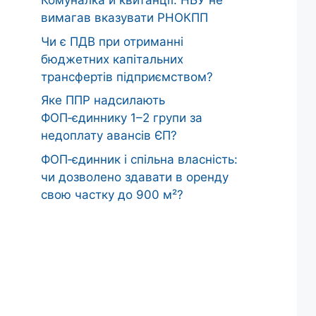
Комуналка й квитанції: НБУ не
вимагав вказувати РНОКПП
Чи є ПДВ при отриманні
бюджетних капітальних
трансфертів підприємством?
Яке ППР надсилають
ФОП‑єдиннику 1–2 групи за
недоплату авансів ЄП?
ФОП‑єдинник і спільна власність:
чи дозволено здавати в оренду
свою частку до 900 м²?