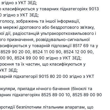
 згідно з УКТ ЗЕД;
о класифікуються у товарних підкатегоріях 9013
0 згідно з УКТ ЗЕД;
олосу, зображень та іншої інформації,
в мережі дротового або бездротового зв’язку,
 дії, радіостанцій ультракороткохвильового і
ого призначення, розвідувально-сигнальної
асифікуються у товарній підпозиції 8517 69 та у
8529 90 20 00, 8524 11 00 90, 8524 12 00 90,
 00 90, 8524 99 00 90 згідно з УКТ ЗЕД;
броєння та їх частин, що класифікуються у
 УКТ ЗЕД;
арній підкатегорії 9015 80 20 00 згідно з УКТ
нокуляри, прилади нічного бачення (біноклі та
рних підкатегоріях 8525 89 00 10, 8525 89 00 90
протидії безпілотним літальним апаратам, що