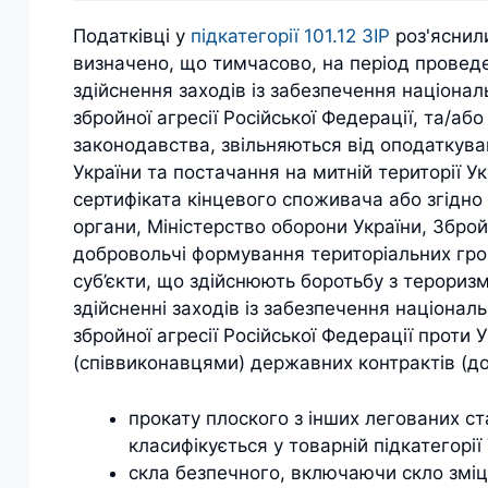
Податківці у
підкатегорії 101.12 ЗІР
роз'яснил
визначено, що тимчасово, на період проведе
здійснення заходів із забезпечення національ
збройної агресії Російської Федерації, та/а
законодавства, звільняються від оподаткува
України та постачання на митній території У
сертифіката кінцевого споживача або згідн
органи, Міністерство оборони України, Зброй
добровольчі формування територіальних грома
суб’єкти, що здійснюють боротьбу з тероризм
здійсненні заходів із забезпечення національ
збройної агресії Російської Федерації проти 
(співвиконавцями) державних контрактів (до
прокату плоского з інших легованих с
класифікується у товарній підкатегорії
скла безпечного, включаючи скло зміц