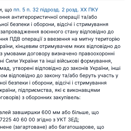
и, що
пп. 5 п. 32 підрозд. 2 розд. ХХ ПКУ
ння антитерористичної операції та/або
ної безпеки і оборони, відсічі і стримування
бо запровадження воєнного стану відповідно до
ння ПДВ операції з ввезення на митну територію
країни, кінцевим отримувачем яких відповідно до
о з умовами договору визначено правоохоронні
ні Сили України та інші військові формування,
д, утворені відповідно до законів України, інші
ом відповідно до закону та/або беруть участь у
ної безпеки і оборони, відсічі і стримування
України, підприємства, які є виконавцями
говорів) з оборонних закупівель:
талей завширшки 600 мм або більше, що
 7225 40 60 00 згідно з УКТ ЗЕД;
нене (загартоване) або багатошарове, що