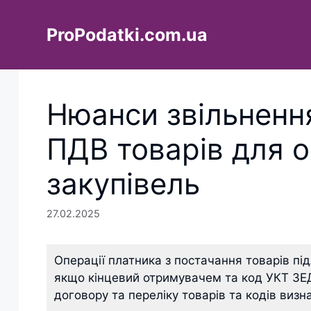
Перейти
до
ProPodatki.com.ua
вмісту
Нюанси звільненн
ПДВ товарів для 
закупівель
27.02.2025
Операції платника з постачання товарів пі
якщо кінцевий отримувачем та код УКТ ЗЕД
договору та переліку товарів та кодів виз