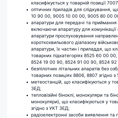
класифікується у товарній позиції 7007
оптичних приладів для слідкування, щ
10 90 00, 9005 10 00 00, 9005 80 00 0
апаратури для передачі та приймання г
включаючи апаратуру для комунікації 
апаратури прослуховування направленої
короткохвильового діапазону військов
апаратури, їх частин і приладдя, що кл
товарних підкатегоріях 8525 60 00 00, 
8524 19 00 90, 8524 91 00 90, 8524 92
безпілотних літальних апаратів без оз
товарних позиціях 8806, 8807 згідно з
метеостанцій, що класифікуються у тов
ЗЕД;
тепловізійні біноклі, монокуляри та бі
монокуляри), що класифікуються у това
згідно з УКТ ЗЕД;
радіоелектронні засоби виявлення та 