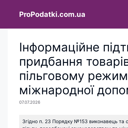
Перейти
до
ProPodatki.com.ua
вмісту
Інформаційне під
придбання товарів,
пільговому режим
міжнародної допо
07.07.2026
Згідно п. 23 Порядку №153 виконавець та с