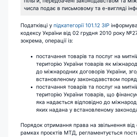
пільги, передбачені законодавством та мі
числа подає в письмовому та е-вигляді ін
Податківці у
підкатегорії 101.12 ЗІР
інформува
кодексу України від 02 грудня 2010 року №2
зокрема, операції із:
постачання товарів та послуг на митні
територію України товарів як міжнарод
до міжнародних договорів України, зго
встановленому законодавством поряд
постачання товарів та послуг на митні
територію України товарів, що фінансу
яка надається відповідно до міжнародн
яких надана у встановленому законод
Порядок отримання права на звільнення від
рамках проєктів МТД, регламентується пост