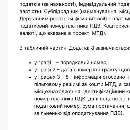
податків (за наявності), індивідуальний по
вартість). Субпідрядник (найменування, міс
Державним реєстром фізичних осіб – платникі
податковий номер платника ПДВ. Кошторисна 
валюті, що вказана в проекті МТД).
В табличній частині Додатка 8 зазначаються
у графі 1 – порядковий номер;
у графі 2 – дата і номер контракту (дог
у графах 3 – 8 – інформація стосовно п
пільговому режимі за кошти МТД, а с
місцезнаходження, ідентифікаційний к
номер платника ПДВ, дані податкової 
податковий номер, сума постачання, щ
звільненню від оподаткування ПДВ).