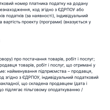
датковий номер платника податку на додану
цезнаходження, код згідно з ЄДРПОУ або
в податків (за наявності), індивідуальний
вартість проекту (програми) (вказується у
:
овору) про постачання товарів, робіт і послуг;
родавця товарів, робіт і послуг, що отримані у
аме: найменування підприємства – продавця,
од згідно з ЄДРПОУ, індивідуальний податковий
накладної, що складена продавцем (дата і
о підлягає пільговому оподаткуванню /