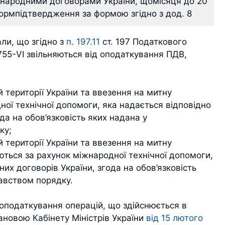
жнародними договорами України, щомісяця до 20
формпідтвердження за формою згідно з дод. 8
ли, що згідно з
п. 197.11
ст. 197 Податкового
755-VI звільняються від оподаткування ПДВ,
й території України та ввезення на митну
ної технічної допомоги, яка надається відповідно
да на обов’язковість яких надана у
ку;
й території України та ввезення на митну
ються за рахунок міжнародної технічної допомоги,
их договорів України, згода на обов’язковість
авством порядку.
 оподаткування операцій, що здійснюється в
ановою Кабінету Міністрів України
від 15 лютого