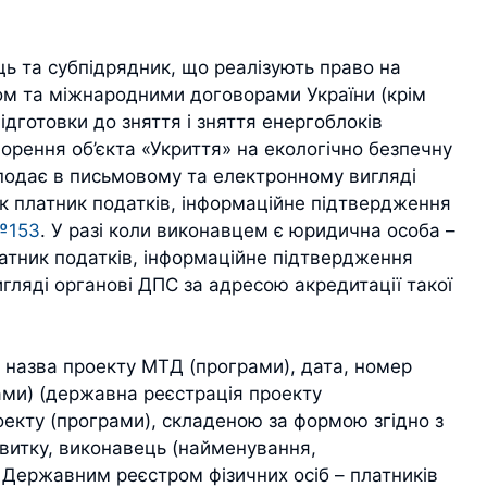
ь та субпідрядник, що реалізують право на
вом та міжнародними договорами України (крім
підготовки до зняття і зняття енергоблоків
орення об’єкта «Укриття» на екологічно безпечну
 подає в письмовому та електронному вигляді
як платник податків, інформаційне підтвердження
№153
. У разі коли виконавцем є юридична особа –
латник податків, інформаційне підтвердження
ляді органові ДПС за адресою акредитації такої
я назва проекту МТД (програми), дата, номер
ами) (державна реєстрація проекту
екту (програми), складеною за формою згідно з
озвитку, виконавець (найменування,
 Державним реєстром фізичних осіб – платників