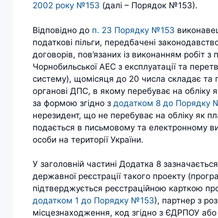
2002 року №153
(далі – Порядок №153).
Відповідно до
п. 23 Порядку №153
виконавец
податкові пільги, передбачені законодавст
договорів, пов’язаних із виконанням робіт з 
Чорнобильської АЕС з експлуатації та перетв
систему), щомісяця до 20 числа складає та
органові ДПС, в якому перебуває на обліку 
за формою згідно з
додатком 8 до Порядку 
нерезидент, що не перебуває на обліку як п
подається в письмовому та електронному виг
особи на території України.
У заголовній частині Додатка 8 зазначаєтьс
державної реєстрації такого проекту (прогр
підтверджується реєстраційною карткою про
додатком 1 до Порядку №153
), партнер з р
місцезнаходження, код згідно з ЄДРПОУ або