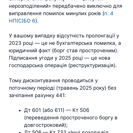
нерозподілений» передбачено виключно для
виправлення помилок минулих років (
п. 4
НП(С)БО 6
).
У вашому випадку відсутність пролонгації у
2023 році — це не бухгалтерська помилка, а
юридичний факт (борг став простроченим).
Підписання угоди у 2025 році — це нова
господарська операція (реструктуризація).
Тому дисконтування проводиться у
поточному періоді (травень 2025 року) без
зачіпання рахунку 441:
Дт 601 (або 611) — Кт 506
(переведення простроченого боргу в
довгостроковий);
Дт 506 — Кт 733 «Інші доходи від