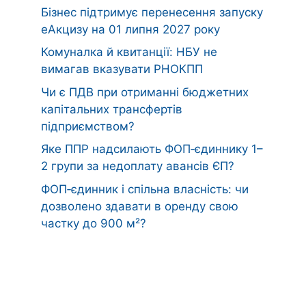
Бізнес підтримує перенесення запуску
еАкцизу на 01 липня 2027 року
Комуналка й квитанції: НБУ не
вимагав вказувати РНОКПП
Чи є ПДВ при отриманні бюджетних
капітальних трансфертів
підприємством?
Яке ППР надсилають ФОП‑єдиннику 1–
2 групи за недоплату авансів ЄП?
ФОП‑єдинник і спільна власність: чи
дозволено здавати в оренду свою
частку до 900 м²?