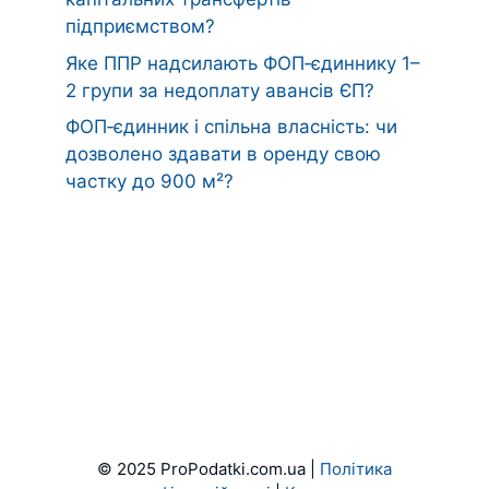
підприємством?
Яке ППР надсилають ФОП‑єдиннику 1–
2 групи за недоплату авансів ЄП?
ФОП‑єдинник і спільна власність: чи
дозволено здавати в оренду свою
частку до 900 м²?
© 2025 ProPodatki.com.ua |
Політика