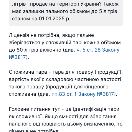
літрів і продає на території України? Також
має залишки пального об'ємом до 5 літрів
станом на 01.01.2025 р.
Ліцензія не потрібна, якщо пальне
зберігається у споживчій тарі кожна об’ємом
до 60 літрів включно (див.
ч. 5 ст. 28 Закону
№3817
).
Споживча тара - тара для товару (продукції),
вартість якої є складовою частиною вартості
такого товару (продукції) для кінцевого
споживача (див.
пп.83 ст. 1 Закону №3817
).
Головне питання тут - це ідентифікація тари
як споживчої. Якщо ємності для зберігання
пального відповідають цьому визначенню, то
ліцензія не потрібна.