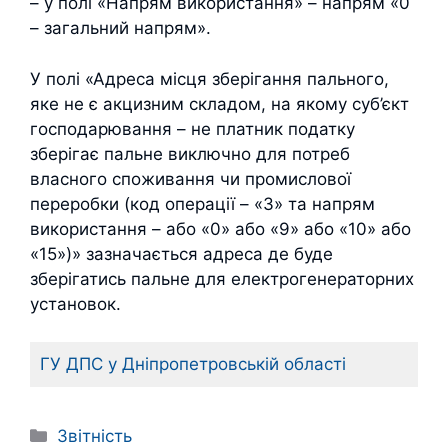
– у полі «Напрям використання» – напрям «0
– загальний напрям».
У полі «Адреса місця зберігання пального,
яке не є акцизним складом, на якому суб’єкт
господарювання – не платник податку
зберігає пальне виключно для потреб
власного споживання чи промислової
переробки (код операції – «3» та напрям
використання – або «0» або «9» або «10» або
«15»)» зазначається адреса де буде
зберігатись пальне для електрогенераторних
установок.
ГУ ДПС у Дніпропетровській області
Категорії
Звітність