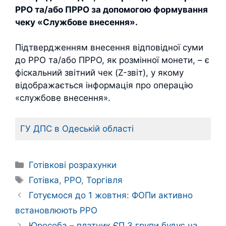
РРО та/або ПРРО за допомогою формування
чеку «Службове внесення».
Підтвердженням внесення відповідної суми
до РРО та/або ПРРО, як розмінної монети, – є
фіскальний звітний чек (Z-звіт), у якому
відображається інформація про операцію
«службове внесення».
ГУ ДПС в Одеській області
Категорії
Готівкові розрахунки
Позначки
Готівка
,
РРО
,
Торгівля
Готуємося до 1 жовтня: ФОПи активно
встановлюють РРО
Юрособа – платник ЄП 3 групи будує на