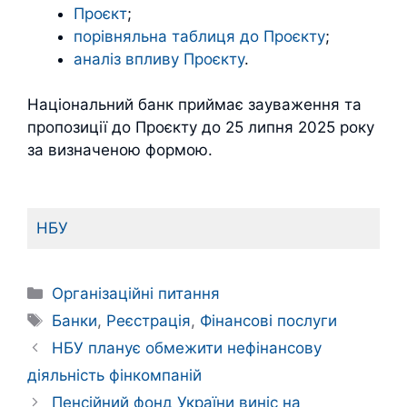
Проєкт
;
порівняльна таблиця до Проєкту
;
аналіз впливу Проєкту
.
Національний банк приймає зауваження та
пропозиції до Проєкту до 25 липня 2025 року
за визначеною формою.
НБУ
Категорії
Організаційні питання
Позначки
Банки
,
Реєстрація
,
Фінансові послуги
НБУ планує обмежити нефінансову
діяльність фінкомпаній
Пенсійний фонд України виніс на