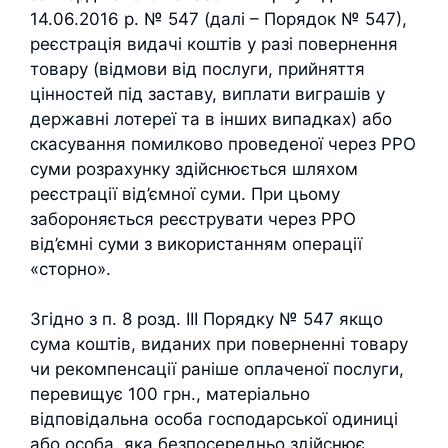
14.06.2016 р. № 547 (далі – Порядок № 547),
реєстрація видачі коштів у разі повернення
товару (відмови від послуги, прийняття
цінностей під заставу, виплати виграшів у
державні лотереї та в інших випадках) або
скасування помилково проведеної через РРО
суми розрахунку здійснюється шляхом
реєстрації від’ємної суми. При цьому
забороняється реєструвати через РРО
від’ємні суми з використанням операції
«сторно».
Згідно з п. 8 розд. III Порядку № 547 якщо
сума коштів, виданих при поверненні товару
чи рекомпенсації раніше оплаченої послуги,
перевищує 100 грн., матеріально
відповідальна особа господарської одиниці
або особа, яка безпосередньо здійснює