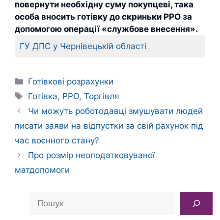
повернути необхідну суму покупцеві, така
особа вносить готівку до скриньки РРО за
допомогою операції «службове внесення».
ГУ ДПС у Чернівецькій області
Категорії
Готівкові розрахунки
Позначки
Готівка
,
РРО
,
Торгівля
Чи можуть роботодавці змушувати людей
писати заяви на відпустки за свій рахунок під
час воєнного стану?
Про розмір неоподатковуваної
матдопомоги
Пошук