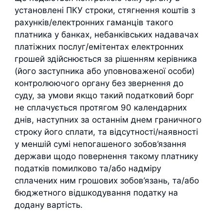
установлені ПКУ строки, стягнення коштів з
рахунків/електронних гаманців такого
платника у банках, небанківських надавачах
платіжних послуг/емітентах електронних
грошей здійснюється за рішенням керівника
(його заступника або уповноваженої особи)
контролюючого органу без звернення до
суду, за умови якщо такий податковий борг
не сплачується протягом 90 календарних
днів, наступних за останнім днем граничного
строку його сплати, та відсутності/наявності
у меншій сумі непогашеного зобов’язання
держави щодо повернення такому платнику
податків помилково та/або надміру
сплачених ним грошових зобов’язань, та/або
бюджетного відшкодування податку на
додану вартість.