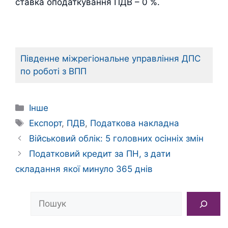
ставка оподаткування ПДВ – 0 %.
Південне міжрегіональне управління ДПС
по роботі з ВПП
Категорії
Інше
Позначки
Експорт
,
ПДВ
,
Податкова накладна
Військовий облік: 5 головних осінніх змін
Податковий кредит за ПН, з дати
складання якої минуло 365 днів
Пошук