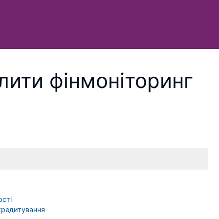
лити фінмоніторинг
ості
кредитування