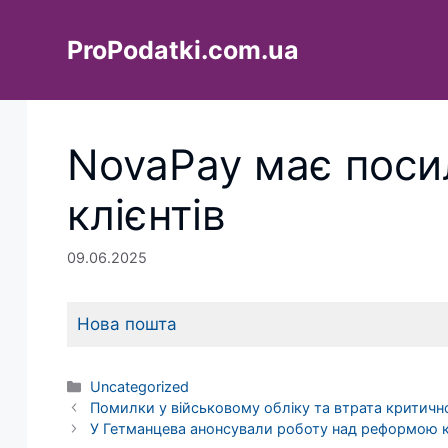
Перейти
до
ProPodatki.com.ua
вмісту
NovaPay має поси
клієнтів
09.06.2025
Нова пошта
Категорії
Uncategorized
Помилки у військовому обліку та втрата критичн
У Гетманцева анонсували роботу над реформою 