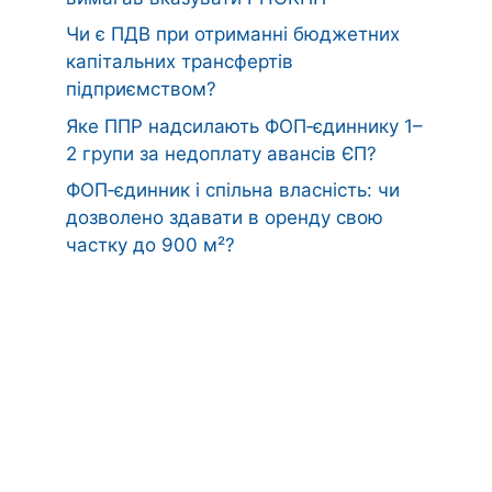
Чи є ПДВ при отриманні бюджетних
капітальних трансфертів
підприємством?
Яке ППР надсилають ФОП‑єдиннику 1–
2 групи за недоплату авансів ЄП?
ФОП‑єдинник і спільна власність: чи
дозволено здавати в оренду свою
частку до 900 м²?