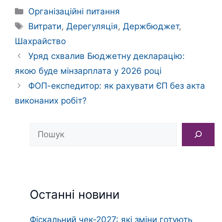
Категорії
Організаційні питання
Позначки
Витрати
,
Дерегуляція
,
Держбюджет
,
Шахрайство
Уряд схвалив Бюджетну декларацію:
якою буде мінзарплата у 2026 році
ФОП-експедитор: як рахувати ЄП без акта
виконаних робіт?
Пошук
Останні новини
Фіскальний чек‑2027: які зміни готують