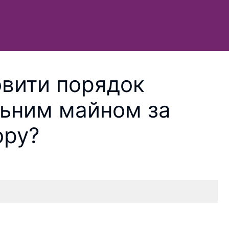
овити порядок
льним майном за
ору?