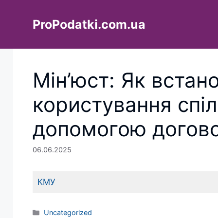
Перейти
до
ProPodatki.com.ua
вмісту
Мін’юст: Як встан
користування спі
допомогою догов
06.06.2025
КМУ
Категорії
Uncategorized