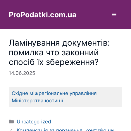
Перейти
до
ProPodatki.com.ua
Меню
вмісту
Ламінування документів:
помилка что законний
спосіб їх збереження?
14.06.2025
Східне міжрегіональне управління
Міністерства юстиції
Категорії
Uncategorized
Компенсація за поранення, контузію чи