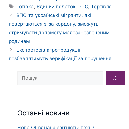
Позначки
Готівка
,
Єдиний податок
,
РРО
,
Торгівля
ВПО та українські мігранти, які
повертаються з-за кордону, зможуть
отримувати допомогу малозабезпеченим
родинам
Експортерів агропродукції
позбавлятимуть верифікації за порушення
Пошук
Останні новини
Нова Об’єднана звітність: технічні