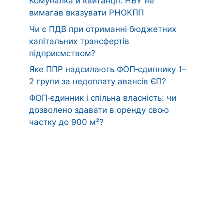
Комуналка й квитанції: НБУ не
вимагав вказувати РНОКПП
Чи є ПДВ при отриманні бюджетних
капітальних трансфертів
підприємством?
Яке ППР надсилають ФОП‑єдиннику 1–
2 групи за недоплату авансів ЄП?
ФОП‑єдинник і спільна власність: чи
дозволено здавати в оренду свою
частку до 900 м²?