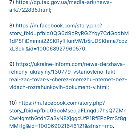
7)
https://dp.tax.gov.ua/media-ark/news-
ark/722836.html
;
8)
https://m.facebook.com/story.php?
story_fbid=pfbid0QG6d9oRyRG2Yqy7CdGodbM
1dP8FiDmmni22SKRyfHunMWb5rJDSKhma7coz
xL3qkl&id=100068927960570
;
9)
https://ukraine-inform.com/news-derzhava-
rehiony-ukrayiny/130779-vstanovleno-fakt-
real-zac-tovar-v-cherez-merezhu-nternet-bez-
vidach-rozrahunkovih-dokument-v.html
;
10)
https://m.facebook.com/story.php?
story_fbid=pfbid09ooMseojaFLnqdu7hsQ7ZMn
CwNgmtbGtdYZa3yN8XjggcUfP1RfEPoPmSt8g
MMHgl&id=100069021646121&sfnsn=mo
.