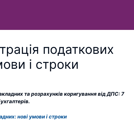
трація податкових
мови і строки
кладних та розрахунків коригування від ДПС: 7
бухгалтерів.