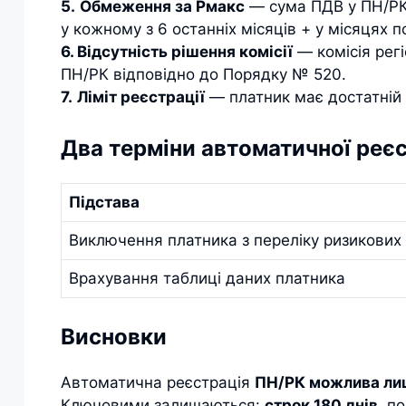
5.
Обмеження за Рмакс
— сума ПДВ у ПН/РК
у кожному з 6 останніх місяців + у місяцях п
6. Відсутність рішення комісії
— комісія рег
ПН/РК відповідно до Порядку № 520.
7.
Ліміт реєстрації
— платник має достатній 
Два терміни автоматичної реєс
Підстава
Виключення платника з переліку ризикових
Врахування таблиці даних платника
Висновки
Автоматична реєстрація
ПН/РК можлива лиш
Ключовими залишаються:
строк 180 днів
, п