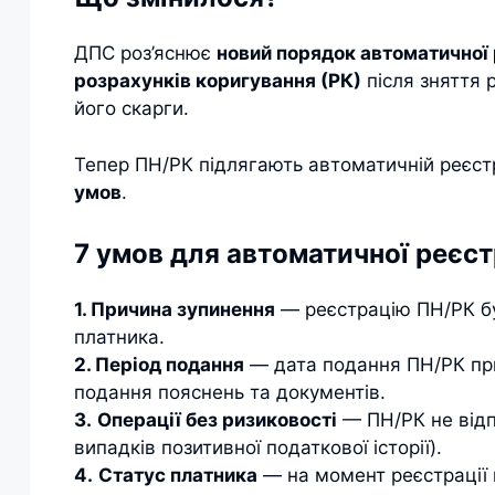
ДПС роз’яснює
новий порядок автоматичної 
розрахунків коригування (РК)
після зняття 
його скарги.
Тепер ПН/РК підлягають автоматичній реєст
умов
.
7 умов для автоматичної реєст
1. Причина зупинення
— реєстрацію ПН/РК бу
платника.
2. Період подання
— дата подання ПН/РК пр
подання пояснень та документів.
3.
Операції без ризиковості
— ПН/РК не відп
випадків позитивної податкової історії).
4.
Статус платника
— на момент реєстрації 