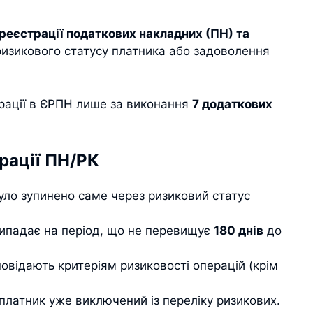
реєстрації податкових накладних (ПН) та
ризикового статусу платника або задоволення
рації в ЄРПН лише за виконання
7 додаткових
рації ПН/РК
ло зупинено саме через ризиковий статус
ипадає на період, що не перевищує
180 днів
до
овідають критеріям ризиковості операцій (крім
платник уже виключений із переліку ризикових.