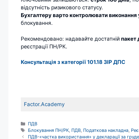
відсутність ризикового статусу.
Б
ухгалтеру варто контролювати виконання 
блокування.
Рекомендовано: надавайте достатній
пакет 
реєстрації ПН/РК.
Консультація з категорії 101.18 ЗІР ДПС
Factor.Academy
Категорії
ПДВ
Позначки
Блокування ПН/РК
,
ПДВ
,
Податкова накладна
,
Реє
ПДВ-«частка використання» у декларації за груде