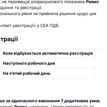
 не перевищує розрахункового показника
Рмакс
одання та реєстрації.
іонального рівня не прийняла рішення щодо цих
«ліміт реєстрації» у СЕА ПДВ.
трації
Коли відбувається автоматична реєстрація
Наступного робочого дня
На п’ятий робочий день
е за одночасного
виконання 7 додаткових умов.
оказник
Рмакс
, наявність «ліміту реєстрації» та