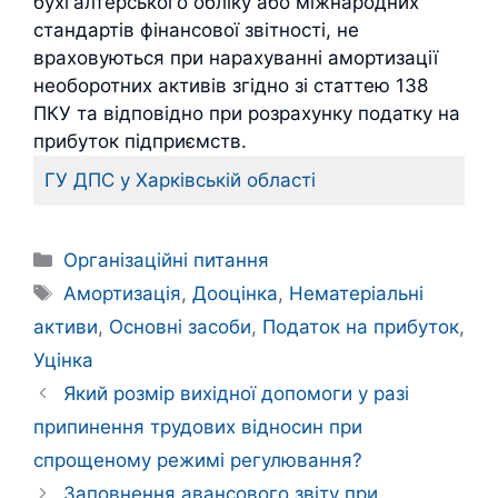
бухгалтерського обліку або міжнародних
стандартів фінансової звітності, не
враховуються при нарахуванні амортизації
необоротних активів згідно зі статтею 138
ПКУ та відповідно при розрахунку податку на
прибуток підприємств.
ГУ ДПС у Харківській області
Категорії
Організаційні питання
Позначки
Амортизація
,
Дооцінка
,
Нематеріальні
активи
,
Основні засоби
,
Податок на прибуток
,
Уцінка
Який розмір вихідної допомоги у разі
припинення трудових відносин при
спрощеному режимі регулювання?
Заповнення авансового звіту при