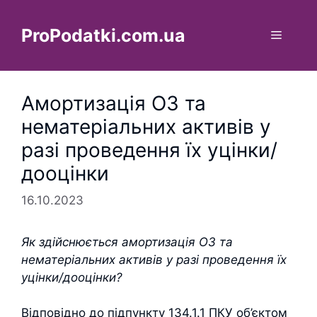
Перейти
до
ProPodatki.com.ua
Меню
вмісту
Амортизація ОЗ та
нематеріальних активів у
разі проведення їх уцінки/
дооцінки
16.10.2023
Як здійснюється амортизація ОЗ та
нематеріальних активів у разі проведення їх
уцінки/дооцінки?
Відповідно до підпункту 134.1.1 ПКУ об’єктом