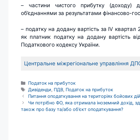
– частини чистого прибутку (доходу) 
об’єднаннями за результатами фінансово-госп
– податку на додану вартість за IV кварта
як платник податку на додану вартість від
Податкового кодексу України.
Центральне міжрегіональне управління ДПС
Категорії
Податок на прибуток
Позначки
Дивіденди
,
ПДВ
,
Податок на прибуток
Питання оподаткування на територіях бойових д
Чи потрібно ФО, яка отримала іноземний дохід, 
також про базу та/або об’єкт оподаткування?