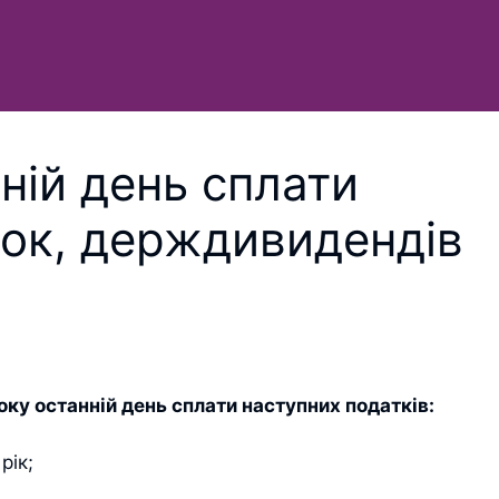
нній день сплати
ток, держдивидендів
оку останній день сплати наступних податків:
рік;